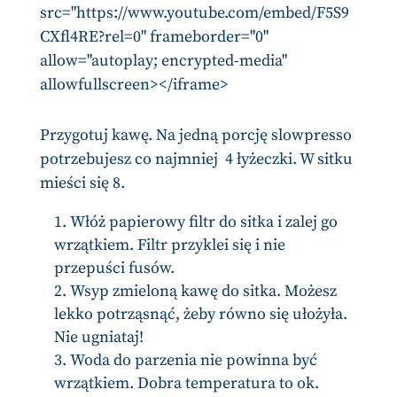
src="https://www.youtube.com/embed/F5S9
CXfl4RE?rel=0" frameborder="0"
allow="autoplay; encrypted-media"
allowfullscreen></iframe>
Przygotuj kawę. Na jedną porcję slowpresso
potrzebujesz co najmniej 4 łyżeczki. W sitku
mieści się 8.
Włóż papierowy filtr do sitka i zalej go
wrzątkiem. Filtr przyklei się i nie
przepuści fusów.
Wsyp zmieloną kawę do sitka. Możesz
lekko potrząsnąć, żeby równo się ułożyła.
Nie ugniataj!
Woda do parzenia nie powinna być
wrzątkiem. Dobra temperatura to ok.