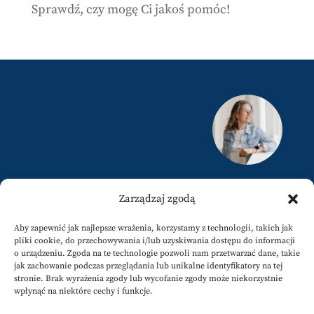
Sprawdź, czy mogę Ci jakoś pomóc!
justyna@karamuz.pl
Zarządzaj zgodą
+34 617808858
Aby zapewnić jak najlepsze wrażenia, korzystamy z technologii, takich jak
pliki cookie, do przechowywania i/lub uzyskiwania dostępu do informacji
o urządzeniu. Zgoda na te technologie pozwoli nam przetwarzać dane, takie
jak zachowanie podczas przeglądania lub unikalne identyfikatory na tej
stronie. Brak wyrażenia zgody lub wycofanie zgody może niekorzystnie
wpłynąć na niektóre cechy i funkcje.
Newsletter
@karamuzpl