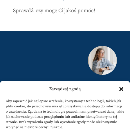
Sprawdź, czy mogę Ci jakoś pomóc!
justyna@karamuz.pl
Zarządzaj zgodą
+34 617808858
Aby zapewnić jak najlepsze wrażenia, korzystamy z technologii, takich jak
pliki cookie, do przechowywania i/lub uzyskiwania dostępu do informacji
o urządzeniu. Zgoda na te technologie pozwoli nam przetwarzać dane, takie
jak zachowanie podczas przeglądania lub unikalne identyfikatory na tej
stronie. Brak wyrażenia zgody lub wycofanie zgody może niekorzystnie
wpłynąć na niektóre cechy i funkcje.