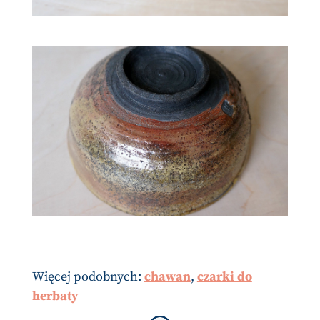
Więcej podobnych:
chawan
,
czarki do
herbaty