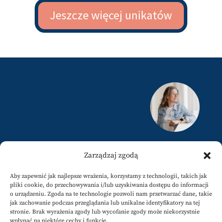
Jeszcze więcej unikatów
justyna@karamuz.pl
Zarządzaj zgodą
+34 617808858
Aby zapewnić jak najlepsze wrażenia, korzystamy z technologii, takich jak
pliki cookie, do przechowywania i/lub uzyskiwania dostępu do informacji
o urządzeniu. Zgoda na te technologie pozwoli nam przetwarzać dane, takie
jak zachowanie podczas przeglądania lub unikalne identyfikatory na tej
stronie. Brak wyrażenia zgody lub wycofanie zgody może niekorzystnie
wpłynąć na niektóre cechy i funkcje.