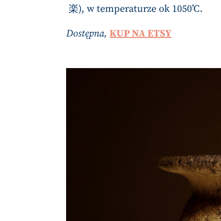
楽), w temperaturze ok 1050’C.
Dostępna,
KUP NA ETSY