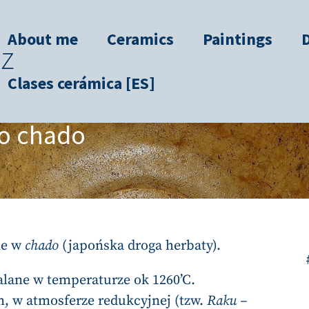
About me
Ceramics
Paintings
Clases cerámica [ES]
do chado
ne w
chado
(japońska droga herbaty).
lane w temperaturze ok 1260’C.
 w atmosferze redukcyjnej (tzw.
Raku –