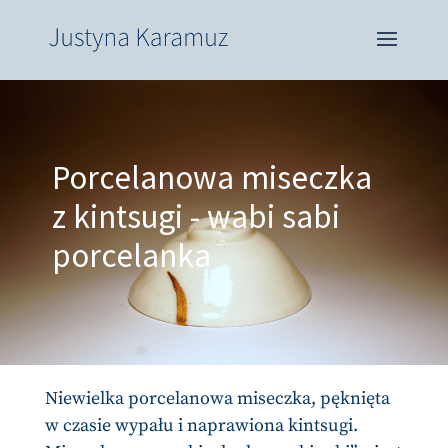
Porcelanowa miseczka
z kintsugi - wabi sabi
porcelanka
Niewielka porcelanowa miseczka, pęknięta
w czasie wypału i naprawiona kintsugi.