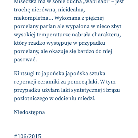
Miseczka ma w sobie ducha „wabi sabi” – jest
trochę nierówna, nieidealna,
niekompletna… Wykonana z pięknej
porcelany parian ale wypalona w nieco zbyt
wysokiej temperaturze nabrała charakteru,
który rzadko występuje w przypadku
porcelany, ale okazuje się bardzo do niej
pasować.
Kintsugi to japońska japońska sztuka
reperacji ceramiki za pomocą laki. W tym
przypadku użyłam laki syntetycznej i brązu
pozłotniczego w odcieniu miedzi.
Niedostępna
#106/2015