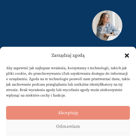
justyna@karamuz.pl
Zarządzaj zgodą
+34 617808858
Aby zapewnić jak najlepsze wrażenia, korzystamy z technologii, takich jak
pliki cookie, do przechowywania i/lub uzyskiwania dostępu do informacji
o urządzeniu. Zgoda na te technologie pozwoli nam przetwarzać dane, takie
jak zachowanie podczas przeglądania lub unikalne identyfikatory na tej
stronie. Brak wyrażenia zgody lub wycofanie zgody może niekorzystnie
wpłynąć na niektóre cechy i funkcje.
Newsletter
@karamuzpl
Akceptuję
@jkaramuz
Odmawiam
Slowpresso
Archiwum bloga [PL]