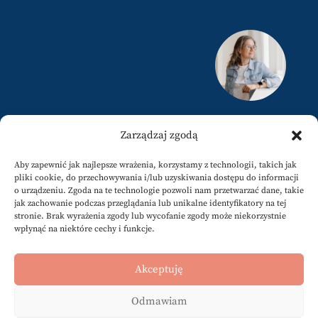
justyna@karamuz.pl
Zarządzaj zgodą
+34 617808858
Aby zapewnić jak najlepsze wrażenia, korzystamy z technologii, takich jak
pliki cookie, do przechowywania i/lub uzyskiwania dostępu do informacji
o urządzeniu. Zgoda na te technologie pozwoli nam przetwarzać dane, takie
jak zachowanie podczas przeglądania lub unikalne identyfikatory na tej
stronie. Brak wyrażenia zgody lub wycofanie zgody może niekorzystnie
wpłynąć na niektóre cechy i funkcje.
Newsletter
@karamuzpl
Akceptuję
@jkaramuz
Odmawiam