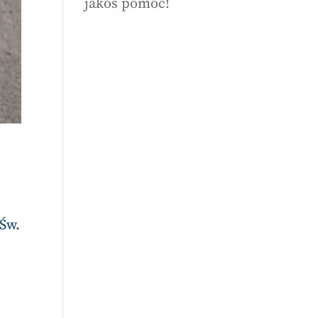
jakoś pomóc!
 Św.