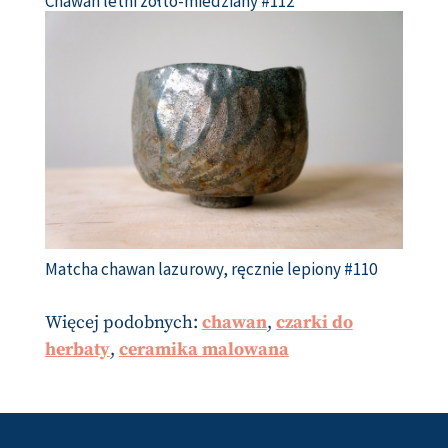
Chawan letni żółto-miedziany #112
Matcha chawan lazurowy, ręcznie lepiony #110
Więcej podobnych:
chawan
,
czarki do
herbaty
,
ceramika malowana