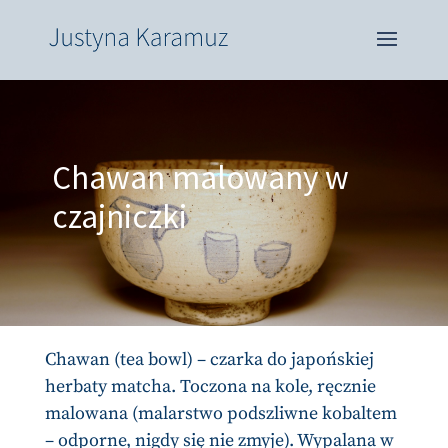
Chawan malowany w
czajniczki
Chawan (tea bowl) – czarka do japońskiej
herbaty matcha. Toczona na kole, ręcznie
malowana (malarstwo podszliwne kobaltem
– odporne, nigdy się nie zmyje). Wypalana w