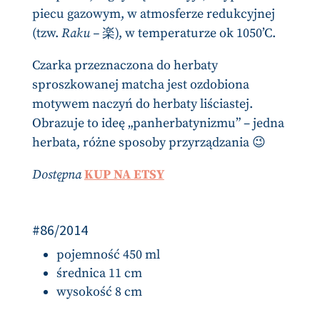
piecu gazowym, w atmosferze redukcyjnej
(tzw.
Raku –
楽), w temperaturze ok 1050’C.
Czarka przeznaczona do herbaty
sproszkowanej matcha jest ozdobiona
motywem naczyń do herbaty liściastej.
Obrazuje to ideę „panherbatynizmu” – jedna
herbata, różne sposoby przyrządzania 😉
Dostępna
KUP NA ETSY
#86/2014
pojemność 450 ml
średnica 11 cm
wysokość 8 cm