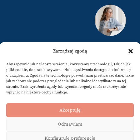
justyna@karamuz.pl
Zarządzaj zgodą
+34 617808858
Aby zapewnić jak najlepsze wrażenia, korzystamy z technologii, takich jak
pliki cookie, do przechowywania i/lub uzyskiwania dostępu do informacji
o urządzeniu. Zgoda na te technologie pozwoli nam przetwarzać dane, takie
jak zachowanie podczas przeglądania lub unikalne identyfikatory na tej
stronie. Brak wyrażenia zgody lub wycofanie zgody może niekorzystnie
wpłynąć na niektóre cechy i funkcje.
Newsletter
@karamuzpl
Akceptuję
@jkaramuz
Odmawiam
Slowpresso
Archiwum bloga [PL]
Konfiguruję preferencje